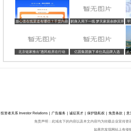
放心借在线渠道有哪些？干货内容
躬身入局下一线 梦天家居余静滨开
平
为你讲解
年亮出“三板斧”
北京链家推出“惠民租房在行动
亿固集团旗下卓仕高品牌入选
从
——之春归计划”优惠服务
2022广东省专精特新企业
投资者关系 Investor Relations
|
广告服务
|
诚征英才
|
保护隐私权
|
免责条款
|
意
免责声明：此域名下的内容以及本文内容均为转载企业宣传资
如果您发现网站上有侵