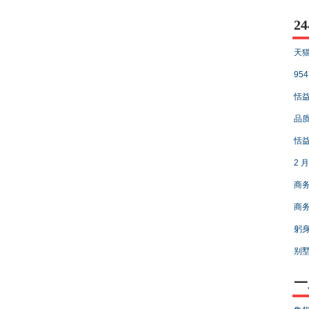
2
天猫
95
恬
品质
恬
2 
商务
商务
躬身
别墅
一