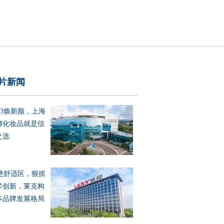
片新闻
023焕新颜，上海
娜化妆品就是信
之选
绝舒适区，狠抓
术创新，莱克构
多品牌发展格局