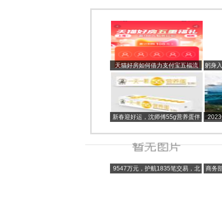
天猫好房如何借力支付宝五福流
躬身入
量，掀起房地产行业营销巨浪？
新春迎好运，沈师傅55g营养蛋伴
20
你度过元宵佳节！
9547万元，护航1835笔交易，北
商务
京链家2022年满满的安全感