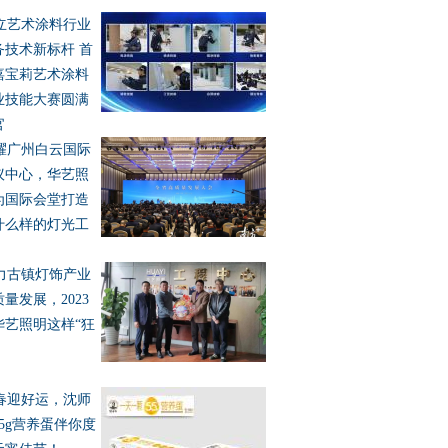
立艺术涂料行业
务技术新标杆 首
嘉宝莉艺术涂料
业技能大赛圆满
官
耀广州白云国际
议中心，华艺照
为国际会堂打造
什么样的灯光工
力古镇灯饰产业
量发展，2023
华艺照明这样“狂
春迎好运，沈师
55g营养蛋伴你度