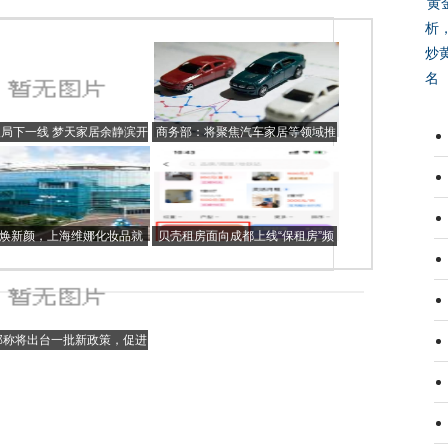
黄
析
炒
名
局下一线 梦天家居余静滨开
商务部：将聚焦汽车家居等领域推
年亮出“三板斧”
动出台新政策促消费
23焕新颜，上海维娜化妆品就
贝壳租房面向成都上线“保租房”频
是信赖之选
道，助力租赁供需高效匹配
部称将出台一批新政策，促进
家居消费