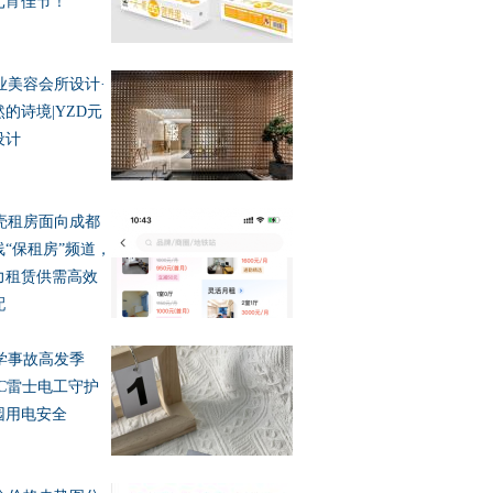
元宵佳节！
业美容会所设计·
然的诗境|YZD元
设计
壳租房面向成都
线“保租房”频道，
力租赁供需高效
配
学事故高发季
VC雷士电工守护
园用电安全