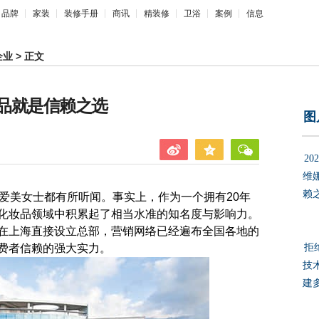
品牌
家装
装修手册
商讯
精装修
卫浴
案例
信息
企业
> 正文
妆品就是信赖之选
图
2
维
赖
美女士都有所听闻。事实上，作为一个拥有20年
化妆品领域中积累起了相当水准的知名度与影响力。
在上海直接设立总部，营销网络已经遍布全国各地的
费者信赖的强大实力。
拒
技
建