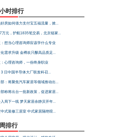
4小时排行
好房如何借力支付宝五福流量，掀...
47万元，护航1835笔交易，北京链家...
益：想当心理咨询师应该学什么专业
化需求升级 金樽欢只酿高品质足...
益：心理咨询师，一份终身职业
月 3 日中国半导体大厂联发科召...
部：将聚焦汽车家居等领域推动出...
部称将出台一批新政策，促进家居...
入局下一线 梦天家居余静滨开年...
中式装修三居室 中式家居隔绝喧...
周排行