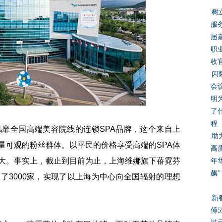
树
服
届
职
收
闪
会
明
了
程
全国高端美容院线的连锁SPA品牌，这个来自上
助
量可观的粉丝群体。以平民的价格享受高端的SPA体
高质
大。事实上，截止到目前为止，上海维娜旗下蓓霓芬
年
飙”
了3000家，实现了以上海为中心向全国辐射的理想
新
傅