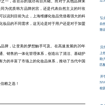
过
之一，蓓霓芬的成功有目共睹。而对于其他品牌来
是同为优质韩方品牌的宫，还是代表自然主义的叶玫
可以说到目前为止，上海维娜化妆品凭借着强大的科
弘
化妆品的不同需求，这无论是对于用户还是对于加盟
自
致
牌，让变美的梦想触手可及。在高速发展的20年
贝
上
通、销售的一体化管理体系，创造出了清洁、基础护
助
有力的丰富了市场上的化妆品体系，推动了当代中国
匹
开
N
是信赖之选！
校